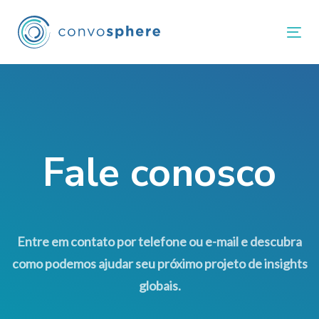
Skip
Skip
links
to
Tog
primary
navigation
Skip
to
content
Fale conosco
Entre em contato por telefone ou e-mail e descubra
como podemos ajudar seu próximo projeto de insights
globais.