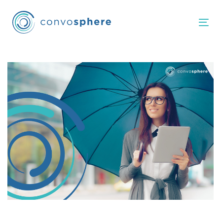
跳
跳
过
到
Tog
链
主
接
导
航
邮
跳
到
政
内
容
导
航