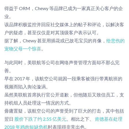
得益于 ORM，Chewy 等品牌已成为一家真正关心客户的企
业。
该品牌积极监控并回应社交媒体上的帖子和评论，以解决客
户的疑虑，甚至仅仅是对其顶级客户表示认可。
据了解，Chewy 甚至用插花或已故毛宝贝的肖像
，
给悲伤的
宠物父母一个惊喜
。
与此同时，美联航等公司在网络声誉管理方面却不那么
完
善
。
早在 2017 年，该航空公司就因一段乘客被强行带离航班的
视频而陷入舆论漩涡。
虽然美联航首席执行官公开道歉，但他随后又致信员工，支
持机组人员处理这一情况的方式。
毋庸置疑，该航空公司的声誉受到了巨大的打击，其中包括
翌日
股价下跌了约 2.55 亿美元
。相比之下、
肯德基在处理
2018 年鸡肉短缺危机
时表现得非常出色
。