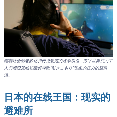
随着社会的老龄化和传统规范的
逐
渐
消退，数字世界成
为
了
人们摆脱孤独和缓解导致
“
引きこもり
”
现象的压力的避风
港
。
日本的在线王国：现实的
避难所