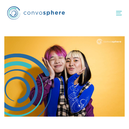
跳
跳
过
到
Tog
链
主
接
导
航
邮
跳
到
政
内
容
导
航