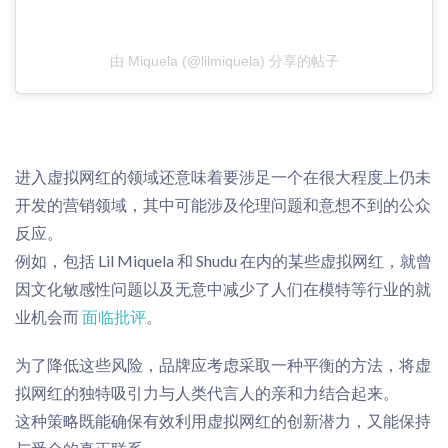
由 Miquela (@lilmiquela) 分享的帖子
进入虚拟
网
红
的领域还意味着要涉足一个在很大程度上仍未
开发的营销领域，其中
可能涉及
伦理问题
和意想不到的公众
反应。
例如，包括 Lil Miquela 和 Shudu 在内的某些虚拟
网
红
，
就曾
因文化敏感性
问题以及无意中减少了人们在模特等行业的
就
业
机会而
面临批评
。
为了降低这些风险，品牌应考虑采取一种平衡的方法，将虚
拟
网
红
的独特吸引力与人类
代言人
的亲和力结合起来。
这种策略既能确保有效利用虚拟
网
红
的创新潜力，又能保持