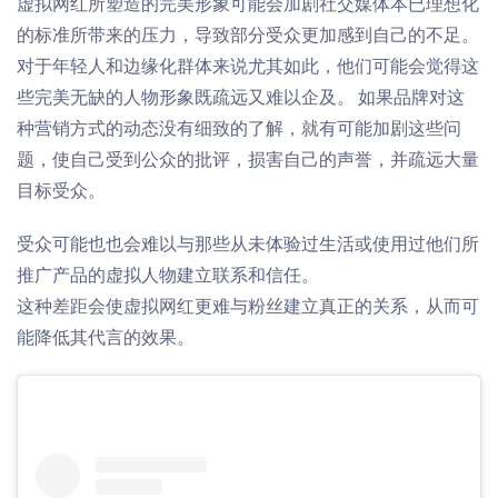
虚拟
网
红
所塑造的完美形象可能会加剧社交媒体本已理想化
的标准所带来的压力，导致部分受众更加感到自己的不足。
对于年轻人和边缘化群体来说尤其如此，他们可能会觉得这
些完美无缺的人物形象既疏远又难以企及。 如果品牌对这
种营销方式的动态没有细致的了解，就有可能加剧这些问
题，使自己受到公众的批评，损害自己的声誉，并疏远
大量
目标受众。
受众可能也
也会
难以与那些从未体验过生活或使用过他们所
推广产品的虚拟人物建立联系和信任
。
这种差距会使虚拟
网
红
更难与
粉
丝
建立真正的关系，从而可
能降低其代言的效果。