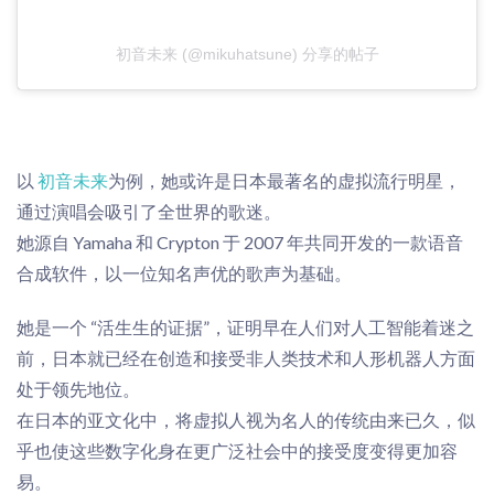
初音未来 (@mikuhatsune) 分享的帖子
以
初音未来
为例，
她
或
许是日本最著名
的虚拟流行明星，
通
过
演唱会吸引了全世界的歌迷。
她源自 Yamaha 和 Crypton 于 2007 年共同开发的一款语音
合成软件，以一位知名声优的歌声为基础。
她是一个 “活生生的证据”，证明早在人们对人工智能着迷之
前，日本就已经在创造和接受非人类技术和人形机器人方面
处于领先地位。
在日本的亚文化中，将虚拟人视为名人的传统由来已久，
似
乎也使
这些数字化身在更广泛社会中的接受度变得更加容
易
。