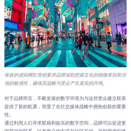
有效的虚拟
网
红
营销要求品牌深刻把握文化的细微差别和当
地的敏感性，确保其战略与受众产生真实的共鸣。
对于品牌而言，不断发展的数字环境为与这些受众建立联系
提供了新的机遇，
突
显了在社交
媒体
战略中拥抱创新的重要
性。
通过利用人们寻求慰藉和娱乐的数字空间，品牌可以促进更
深层次的联系，以有意义的方式与社区互动，并利用虚拟体