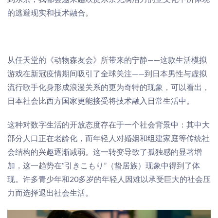
的
逃避现实和技术
融合
。
从任天堂的《动物森友会》所带来的宁静——这款生活模拟
游戏
在新冠疫情期间吸引了全球关注
——到
日本男性与虚拟
流行歌手化身形成浪漫关系
的更为奇特的现象，可以看出，
日本社会比西方国家更能接受将技术融入日常生活中。
这种对数字生活的开放态度存在于一个社会背景中：其中大
部分人口正在老龄化，而年轻人对婚姻和组建家庭等传统社
会结构的兴趣逐渐减弱。
这一转变导致了孤独感的显著增
加
，这一趋势在“引きこもり”（蛰居族）现象中得到了体
现。许多青少年和20多岁的年轻人因难以承受巨大的社会压
力而选择退出社会生活。