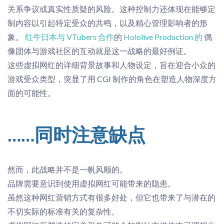
关系争议或真实性质疑的风险
。
这种控制力还体现在能够
定
制内容以引起特定受众的共鸣，以及精心管理影响者的形
象。
红牛日本与 VTubers 合作
的
Hololive Production 的
偶
像团体与游戏社区的互动就是这一战略的最好例证。
这些虚拟
网
红
的详细背景故事和人物设定，旨在迎合小众
的
游
戏受众类型
，
突
显了
用
CGI 制作
的角色在塑造人物深度方
面的可能性
。
……同时注意缺点
然而，
此战略并不是一帆风顺的
。
品牌需要意识到使用虚拟
网
红
可能带来的隐患。
虽然这种
网
红
营销方式有很多好处，但它也带来了与潜在的
不切实际的标准有关的复杂性。